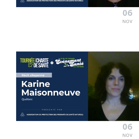
06
NOV
06
NOV