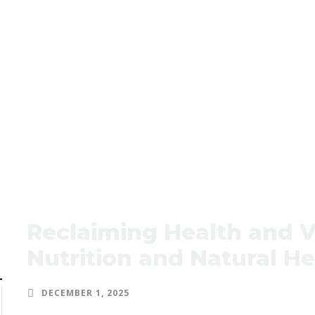
Reclaiming Health and V
Nutrition and Natural He
DECEMBER 1, 2025