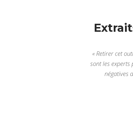
Extrai
« Retirer cet ou
sont les experts
négatives d