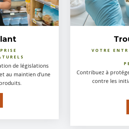
lant
Tro
PRISE
VOTRE ENTR
ATURELS
P
tion de législations
Contribuez à protége
s et au maintien d’une
contre les init
produits.