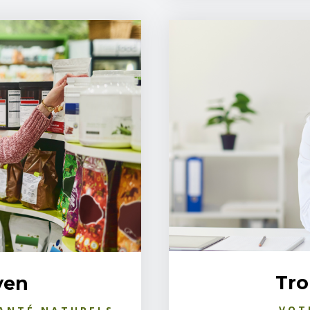
Tro
yen
VOT