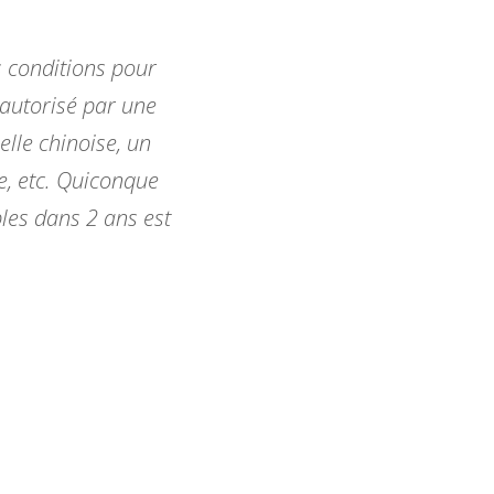
s conditions pour
« Santé Canada et le Bu
 autorisé par une
susceptible d’être frappé 
elle chinoise, un
aucun risque signific
e, etc. Quiconque
gouvernementale. Ce que s
les dans 2 ans est
vérificateur général, c’est q
attei