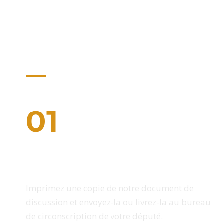
Agissez dès aujourd
Il y a trois façons de vous impliquer avec la 
01
Imprimez notre document de
discussion
Imprimez une copie de notre document de
discussion et envoyez-la ou livrez-la au bureau
de circonscription de votre député.