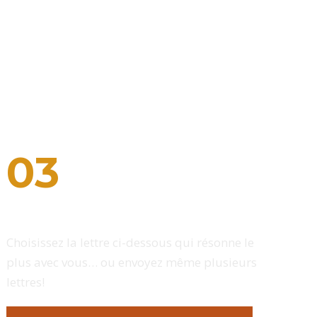
 projet de loi C-69:
03
Envoyez des lettres physiques
Choisissez la lettre ci-dessous qui résonne le
plus avec vous… ou envoyez même plusieurs
lettres!