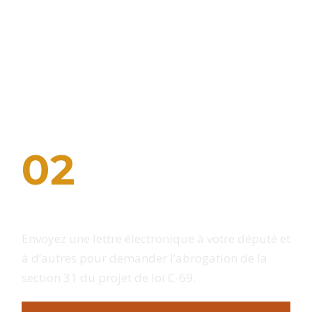
'hui!
NHPPA et de demander l'abrogation de la section 31 du
02
Envoyez une lettre électronique
Envoyez une lettre électronique à votre député et
à d’autres pour demander l’abrogation de la
section 31 du projet de loi C-69.